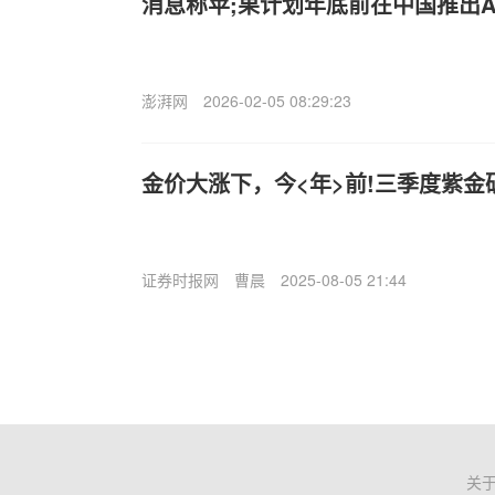
消息称苹;果计划年底前在中国推出Ap
澎湃网
2026-02-05 08:29:23
金价大涨下，今<年>前!三季度紫金
证券时报网
曹晨
2025-08-05 21:44
关