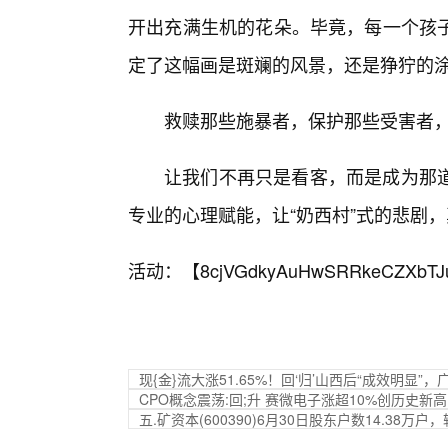
开出充满生机的花朵。毕竟，每一个孩
定了这幅画是斑斓的风景，还是狰狞的
救赎那些施暴者，保护那些受害者
让我们不再只是看客，而是成为那
专业的心理赋能，让“奶西村”式的悲剧
活动：【
8cjVGdkyAuHwSRRkeCZXbTJ
现{金}流大涨51.65%！回‘归’山西后“成效明显
CPO概念震荡:回;升 赛微电子涨超10%创历史新高
五.矿资本(600390)6月30日股东户数14.38万户