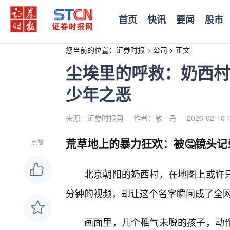
首页
快讯
要闻
股市
您当前的位置：
证券时报
>
公司
>
正文
尘埃里的呼救：奶西村
少年之恶
来源：证券时报网
作者：敬一丹
2026-02-10 
荒草地上的暴力狂欢：被🤔镜头
点赞
北京朝阳的奶西村，在地图上或许
分钟的视频，却让这个名字瞬间成了全
画面里，几个稚气未脱的孩子，动